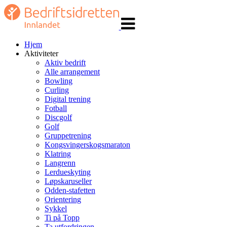
Veksle
navigasjon
Hjem
Aktiviteter
Aktiv bedrift
Alle arrangement
Bowling
Curling
Digital trening
Fotball
Discgolf
Golf
Gruppetrening
Kongsvingerskogsmaraton
Klatring
Langrenn
Lerdueskyting
Løpskaruseller
Odden-stafetten
Orientering
Sykkel
Ti på Topp
Ta utfordringen