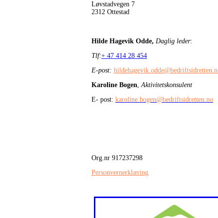
Løvstadvegen 7
2312 Ottestad
Hilde Hagevik Odde,
Daglig leder
:
Tlf
:
+ 47 414 28 454
E-post:
hildehagevik.odde@bedriftsidretten.
Karoline Bogen
,
Aktivitetskonsulent
E- post:
karoline.bogen@bedriftsidretten.no
Org.nr 917237298
Personvernerklæring