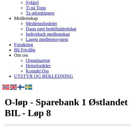
Sykkel
Ti på Topp
Ta utfordringen
Medlemskap
Medlemsfordeler
Dann eget bedriftsidrettslag
Individuelt medlemskap
Lagets medlemssystem
Forsikring
Bli Frivillig
Om oss
Organisasjon
Helsefordeler
Kontakt Oss
UTSTYR OG BEKLEDNING
O-løp - Sparebank 1 Østlandet
BIL - Løp 8