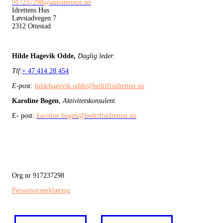
917237298@autoinvoice.no
Idrettens Hus
Løvstadvegen 7
2312 Ottestad
Hilde Hagevik Odde,
Daglig leder
:
Tlf
:
+ 47 414 28 454
E-post:
hildehagevik.odde@bedriftsidretten.no
Karoline Bogen
,
Aktivitetskonsulent
E- post:
karoline.bogen@bedriftsidretten.no
Org.nr 917237298
Personvernerklæring