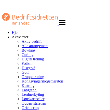
Veksle
navigasjon
Hjem
Aktiviteter
Aktiv bedrift
Alle arrangement
Bowling
Curling
Digital trening
Fotball
Discgolf
Golf
Gruppetrening
Kongsvingerskogsmaraton
Klatring
Langrenn
Lerdueskyting
Løpskaruseller
Odden-stafetten
Orientering