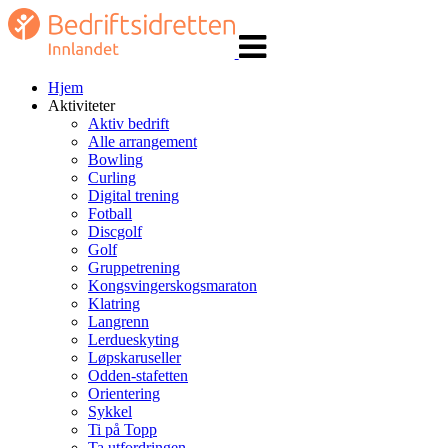
Veksle
navigasjon
Hjem
Aktiviteter
Aktiv bedrift
Alle arrangement
Bowling
Curling
Digital trening
Fotball
Discgolf
Golf
Gruppetrening
Kongsvingerskogsmaraton
Klatring
Langrenn
Lerdueskyting
Løpskaruseller
Odden-stafetten
Orientering
Sykkel
Ti på Topp
Ta utfordringen