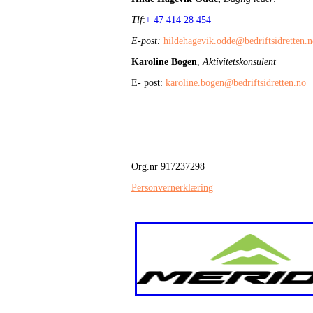
Tlf
:
+ 47 414 28 454
E-post:
hildehagevik.odde@bedriftsidretten.
Karoline Bogen
,
Aktivitetskonsulent
E- post:
karoline.bogen@bedriftsidretten.no
Org.nr 917237298
Personvernerklæring