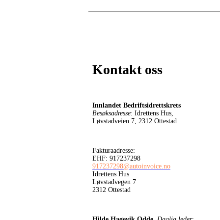
Kontakt oss
Innlandet Bedriftsidrettskrets
Besøksadresse
: Idrettens Hus,
Løvstadveien 7, 2312 Ottestad
Fakturaadresse:
EHF: 917237298
917237298@autoinvoice.no
Idrettens Hus
Løvstadvegen 7
2312 Ottestad
Hilde Hagevik Odde,
Daglig leder
: