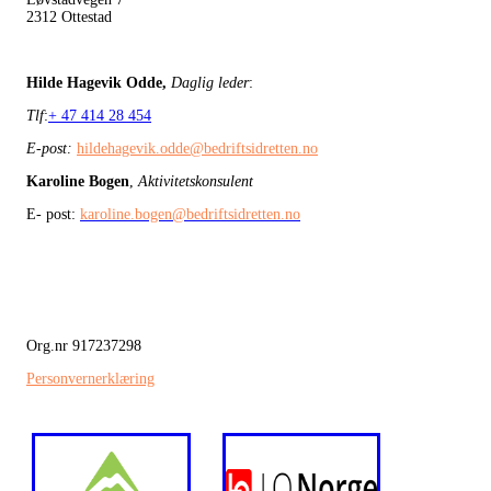
2312 Ottestad
Hilde Hagevik Odde,
Daglig leder
:
Tlf
:
+ 47 414 28 454
E-post:
hildehagevik.odde@bedriftsidretten.no
Karoline Bogen
,
Aktivitetskonsulent
E- post:
karoline.bogen@bedriftsidretten.no
Org.nr 917237298
Personvernerklæring