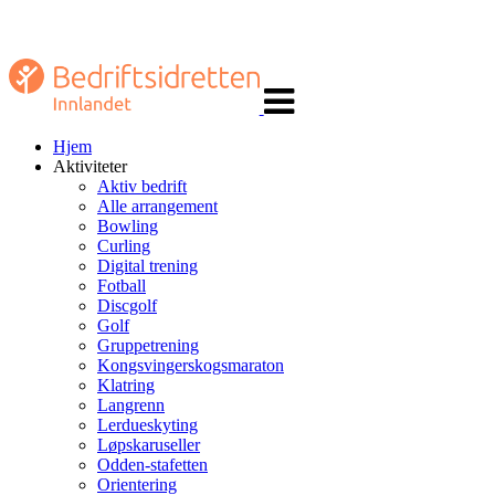
Veksle
navigasjon
Hjem
Aktiviteter
Aktiv bedrift
Alle arrangement
Bowling
Curling
Digital trening
Fotball
Discgolf
Golf
Gruppetrening
Kongsvingerskogsmaraton
Klatring
Langrenn
Lerdueskyting
Løpskaruseller
Odden-stafetten
Orientering