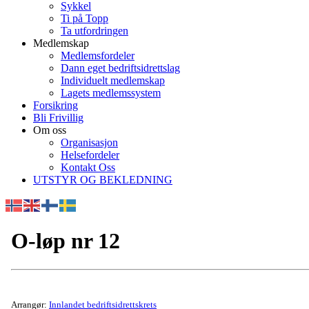
Sykkel
Ti på Topp
Ta utfordringen
Medlemskap
Medlemsfordeler
Dann eget bedriftsidrettslag
Individuelt medlemskap
Lagets medlemssystem
Forsikring
Bli Frivillig
Om oss
Organisasjon
Helsefordeler
Kontakt Oss
UTSTYR OG BEKLEDNING
O-løp nr 12
Arrangør:
Innlandet bedriftsidrettskrets