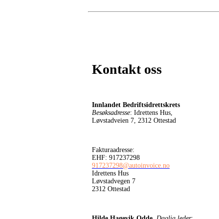
Kontakt oss
Innlandet Bedriftsidrettskrets
Besøksadresse
: Idrettens Hus,
Løvstadveien 7, 2312 Ottestad
Fakturaadresse:
EHF: 917237298
917237298@autoinvoice.no
Idrettens Hus
Løvstadvegen 7
2312 Ottestad
Hilde Hagevik Odde,
Daglig leder
: