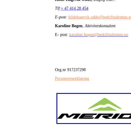
Tlf
:
+ 47 414 28 454
E-post:
hildehagevik.odde@bedriftsidretten.
Karoline Bogen
,
Aktivitetskonsulent
E- post:
karoline.bogen@bedriftsidretten.no
Org.nr 917237298
Personvernerklæring