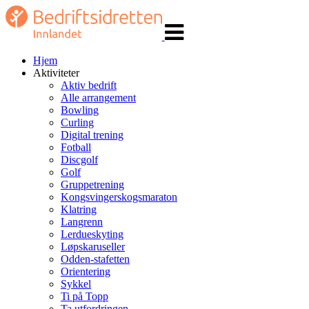
Veksle
navigasjon
Hjem
Aktiviteter
Aktiv bedrift
Alle arrangement
Bowling
Curling
Digital trening
Fotball
Discgolf
Golf
Gruppetrening
Kongsvingerskogsmaraton
Klatring
Langrenn
Lerdueskyting
Løpskaruseller
Odden-stafetten
Orientering
Sykkel
Ti på Topp
Ta utfordringen