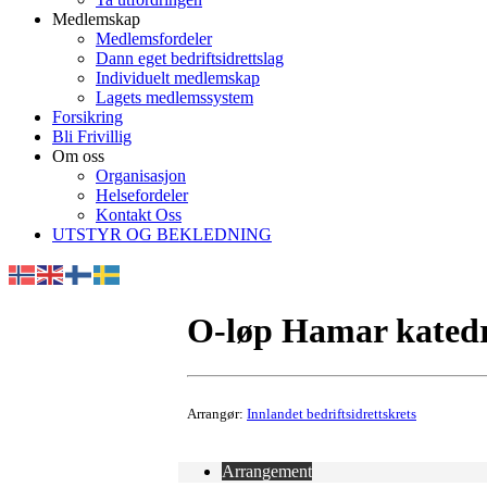
Medlemskap
Medlemsfordeler
Dann eget bedriftsidrettslag
Individuelt medlemskap
Lagets medlemssystem
Forsikring
Bli Frivillig
Om oss
Organisasjon
Helsefordeler
Kontakt Oss
UTSTYR OG BEKLEDNING
O-løp Hamar katedr
Arrangør:
Innlandet bedriftsidrettskrets
Arrangement