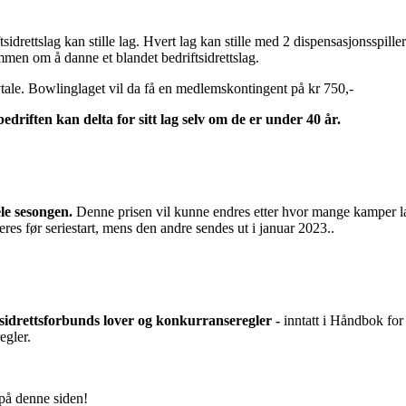
ftsidrettslag kan stille lag. Hvert lag kan stille med 2 dispensasjonsspil
mmen om å danne et blandet bedriftsidrettslag.
vtale. Bowlinglaget vil da få en medlemskontingent på kr 750,-
edriften kan delta for sitt lag selv om de er under 40 år.
le sesongen.
Denne prisen vil kunne endres etter hvor mange kamper lag
eres før seriestart, mens den andre sendes ut i januar 2023..
tsidrettsforbunds lover og
konkurranseregler -
inntatt i Håndbok for
egler.
på denne siden!