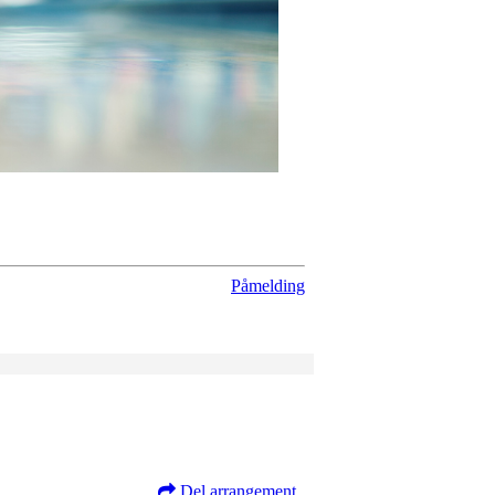
Påmelding
Del arrangement