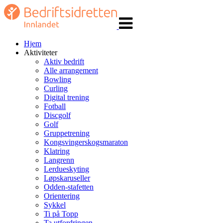
Veksle
navigasjon
Hjem
Aktiviteter
Aktiv bedrift
Alle arrangement
Bowling
Curling
Digital trening
Fotball
Discgolf
Golf
Gruppetrening
Kongsvingerskogsmaraton
Klatring
Langrenn
Lerdueskyting
Løpskaruseller
Odden-stafetten
Orientering
Sykkel
Ti på Topp
Ta utfordringen