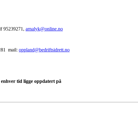
tlf 95239271,
arnalyk@online.no
1281 mail:
oppland@bedriftsidrett.no
il enhver tid ligge oppdatert på