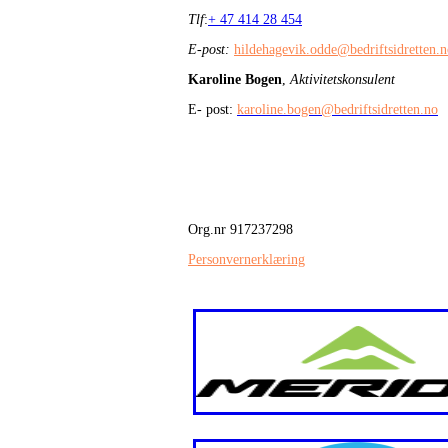
Tlf
:
+ 47 414 28 454
E-post:
hildehagevik.odde@bedriftsidretten.
Karoline Bogen
,
Aktivitetskonsulent
E- post:
karoline.bogen@bedriftsidretten.no
Org.nr 917237298
Personvernerklæring