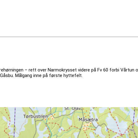
hørningen – rett over Narmokrysset videre på Fv 60 forbi Vårtun og
l Gåsbu. Målgang inne på første hyttefelt.