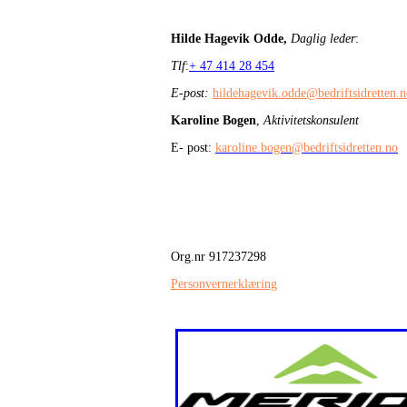
Hilde Hagevik Odde,
Daglig leder
:
Tlf
:
+ 47 414 28 454
E-post:
hildehagevik.odde@bedriftsidretten.
Karoline Bogen
,
Aktivitetskonsulent
E- post:
karoline.bogen@bedriftsidretten.no
Org.nr 917237298
Personvernerklæring