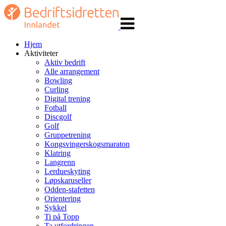
Veksle
navigasjon
Hjem
Aktiviteter
Aktiv bedrift
Alle arrangement
Bowling
Curling
Digital trening
Fotball
Discgolf
Golf
Gruppetrening
Kongsvingerskogsmaraton
Klatring
Langrenn
Lerdueskyting
Løpskaruseller
Odden-stafetten
Orientering
Sykkel
Ti på Topp
Ta utfordringen