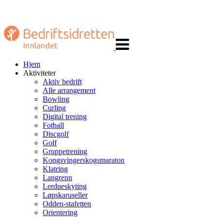
Veksle
navigasjon
Hjem
Aktiviteter
Aktiv bedrift
Alle arrangement
Bowling
Curling
Digital trening
Fotball
Discgolf
Golf
Gruppetrening
Kongsvingerskogsmaraton
Klatring
Langrenn
Lerdueskyting
Løpskaruseller
Odden-stafetten
Orientering