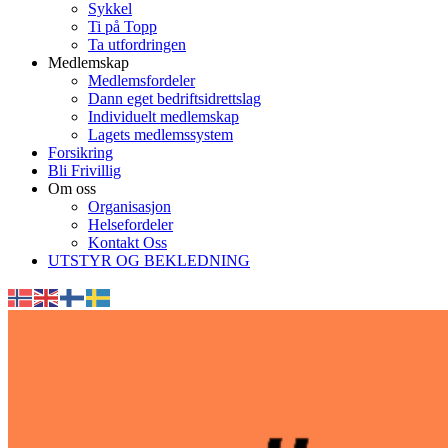
Sykkel
Ti på Topp
Ta utfordringen
Medlemskap
Medlemsfordeler
Dann eget bedriftsidrettslag
Individuelt medlemskap
Lagets medlemssystem
Forsikring
Bli Frivillig
Om oss
Organisasjon
Helsefordeler
Kontakt Oss
UTSTYR OG BEKLEDNING