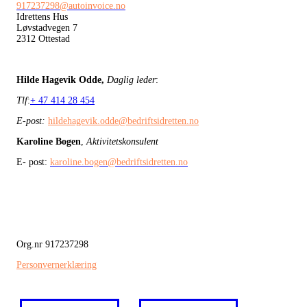
917237298@autoinvoice.no
Idrettens Hus
Løvstadvegen 7
2312 Ottestad
Hilde Hagevik Odde,
Daglig leder
:
Tlf
:
+ 47 414 28 454
E-post:
hildehagevik.odde@bedriftsidretten.no
Karoline Bogen
,
Aktivitetskonsulent
E- post:
karoline.bogen@bedriftsidretten.no
Org.nr 917237298
Personvernerklæring