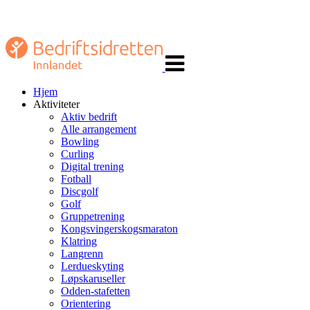
Veksle
navigasjon
Hjem
Aktiviteter
Aktiv bedrift
Alle arrangement
Bowling
Curling
Digital trening
Fotball
Discgolf
Golf
Gruppetrening
Kongsvingerskogsmaraton
Klatring
Langrenn
Lerdueskyting
Løpskaruseller
Odden-stafetten
Orientering