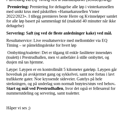
Premiering:
Premiering for deltagelse alle løp i vinterkarusellen
med unikt krus med påskriften «Hamarkarusellen Vinter
2022/2023». I tillegg premieres beste Herre og Kvinneløper samlet
for alle løp basert på sammenlagt tid (makstid 40 minutter når ikke
deltagelse)
Servering: Saft (og ved de fleste anledninger kake) ved mål.
Resultatservice: Live resultatservice med mellomtider via EQ
Timing – se påmeldingslenke for hvert løp
Ombytting/toaletter: Det er tilgang til enkle fasiliteter innendørs
(toalett) i Prestrudhallen, men vi anbefaler å stille ombyttet, og
dusjen må tas hjemme.
Løype: Løypen er en kontrollmålt 5 kilometer gateløp. Løypen går 
hovedsak på avskjermet gang og sykkelvei, samt noe fortau i lavt
trafikkerte gater. Noe kryssende sideveier. Gatelys på hele
strekningen, og på underlag som normalt brøytes/strøs ved behov
.
Start og mål ved Prestrudhallen
, hvor det også er fellesareal for
nummerutdeling og servering, samt toaletter.
Håper vi ses ;)