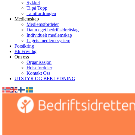
Sykkel
Ti på Topp
Ta utfordringen
Medlemskap
Medlemsfordeler
Dann eget bedriftsidrettslag
Individuelt medlemskap
Lagets medlemssystem
Forsikring
Bli Frivillig
Om oss
Organisasjon
Helsefordeler
Kontakt Oss
UTSTYR OG BEKLEDNING