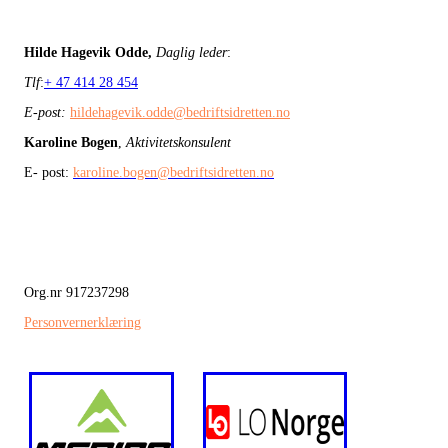
Hilde Hagevik Odde,
Daglig leder
:
Tlf
:
+ 47 414 28 454
E-post:
hildehagevik.odde@bedriftsidretten.no
Karoline Bogen
,
Aktivitetskonsulent
E- post:
karoline.bogen@bedriftsidretten.no
Org.nr 917237298
Personvernerklæring