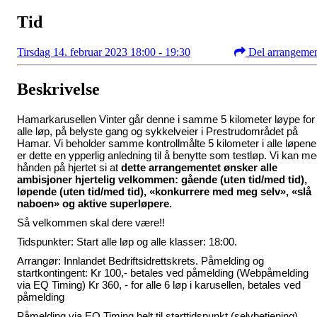
Tid
Tirsdag 14. februar 2023 18:00 - 19:30
Del arrangeme
Beskrivelse
Hamarkarusellen Vinter går denne i samme 5 kilometer løype for
alle løp, på belyste gang og sykkelveier i Prestrudområdet på
Hamar. Vi beholder samme kontrollmålte 5 kilometer i alle løpene
er dette en ypperlig anledning til å benytte som testløp. Vi kan m
hånden på hjertet si at
dette arrangementet ønsker alle
ambisjoner hjertelig velkommen: gående (uten tid/med tid),
løpende (uten tid/med tid), «konkurrere med meg selv», «slå
naboen» og aktive superløpere.
Så velkommen skal dere være!!
Tidspunkter: Start alle løp og alle klasser: 18:00.
Arrangør: Innlandet Bedriftsidrettskrets. Påmelding og
startkontingent: Kr 100,- betales ved påmelding (Webpåmelding
via EQ Timing) Kr 360, - for alle 6 løp i karusellen, betales ved
påmelding
Påmelding via EQ Timing helt til starttidspunkt (selvbetjening).