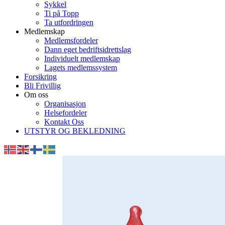
Sykkel
Ti på Topp
Ta utfordringen
Medlemskap
Medlemsfordeler
Dann eget bedriftsidrettslag
Individuelt medlemskap
Lagets medlemssystem
Forsikring
Bli Frivillig
Om oss
Organisasjon
Helsefordeler
Kontakt Oss
UTSTYR OG BEKLEDNING