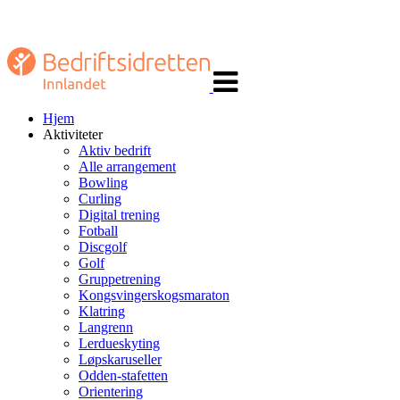
Veksle
navigasjon
Hjem
Aktiviteter
Aktiv bedrift
Alle arrangement
Bowling
Curling
Digital trening
Fotball
Discgolf
Golf
Gruppetrening
Kongsvingerskogsmaraton
Klatring
Langrenn
Lerdueskyting
Løpskaruseller
Odden-stafetten
Orientering