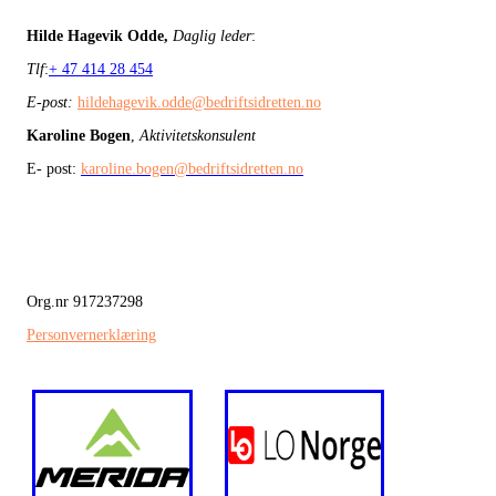
Hilde Hagevik Odde,
Daglig leder
:
Tlf
:
+ 47 414 28 454
E-post:
hildehagevik.odde@bedriftsidretten.no
Karoline Bogen
,
Aktivitetskonsulent
E- post:
karoline.bogen@bedriftsidretten.no
Org.nr 917237298
Personvernerklæring