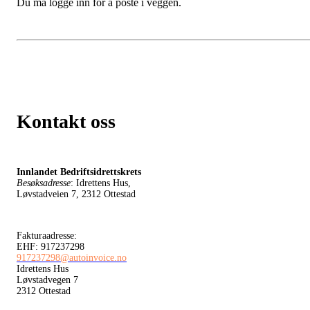
Du må logge inn for å poste i veggen.
Kontakt oss
Innlandet Bedriftsidrettskrets
Besøksadresse
: Idrettens Hus,
Løvstadveien 7, 2312 Ottestad
Fakturaadresse:
EHF: 917237298
917237298@autoinvoice.no
Idrettens Hus
Løvstadvegen 7
2312 Ottestad