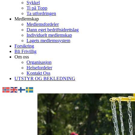
Sykkel
Ti på Topp
Ta utfordringen
Medlemskap
Medlemsfordeler
Dann eget bedriftsidrettslag
Individuelt medlemskap
Lagets medlemssystem
Forsikring
Bli Frivillig
Om oss
Organisasjon
Helsefordeler
Kontakt Oss
UTSTYR OG BEKLEDNING