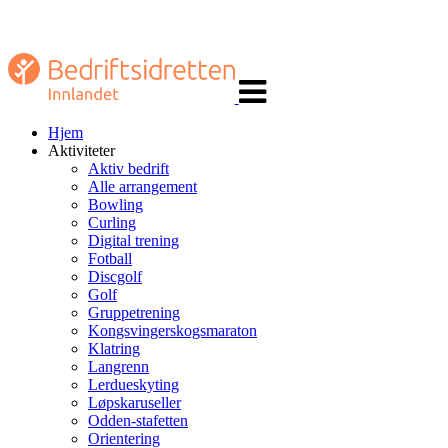
Veksle
navigasjon
Hjem
Aktiviteter
Aktiv bedrift
Alle arrangement
Bowling
Curling
Digital trening
Fotball
Discgolf
Golf
Gruppetrening
Kongsvingerskogsmaraton
Klatring
Langrenn
Lerdueskyting
Løpskaruseller
Odden-stafetten
Orientering