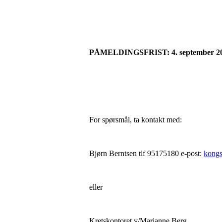
PÅMELDINGSFRIST: 4. september 20
For spørsmål, ta kontakt med:
Bjørn Berntsen tlf 95175180 e-post:
kong
eller
Kretskontoret v/Marianne Berg