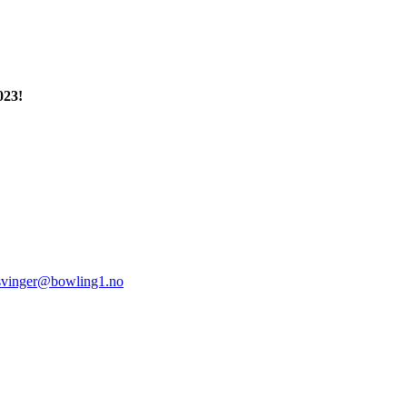
23!
svinger@bowling1.no