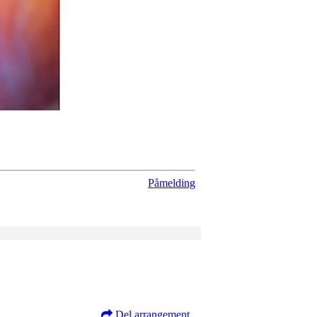
Påmelding
Del arrangement