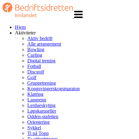
Veksle
navigasjon
Hjem
Aktiviteter
Aktiv bedrift
Alle arrangement
Bowling
Curling
Digital trening
Fotball
Discgolf
Golf
Gruppetrening
Kongsvingerskogsmaraton
Klatring
Langrenn
Lerdueskyting
Løpskaruseller
Odden-stafetten
Orientering
Sykkel
Ti på Topp
Ta utfordringen