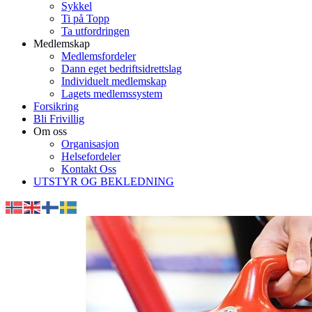
Sykkel
Ti på Topp
Ta utfordringen
Medlemskap
Medlemsfordeler
Dann eget bedriftsidrettslag
Individuelt medlemskap
Lagets medlemssystem
Forsikring
Bli Frivillig
Om oss
Organisasjon
Helsefordeler
Kontakt Oss
UTSTYR OG BEKLEDNING