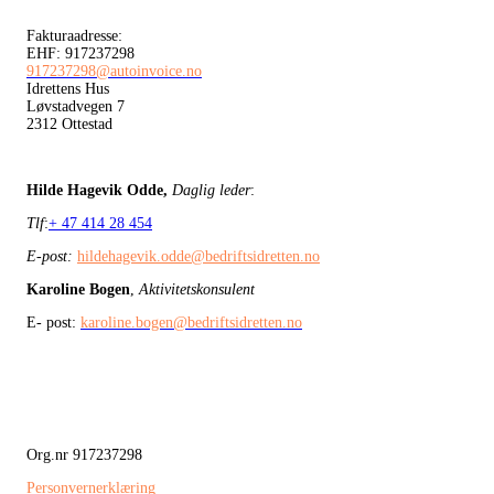
Fakturaadresse:
EHF: 917237298
917237298@autoinvoice.no
Idrettens Hus
Løvstadvegen 7
2312 Ottestad
Hilde Hagevik Odde,
Daglig leder
:
Tlf
:
+ 47 414 28 454
E-post:
hildehagevik.odde@bedriftsidretten.no
Karoline Bogen
,
Aktivitetskonsulent
E- post:
karoline.bogen@bedriftsidretten.no
Org.nr 917237298
Personvernerklæring