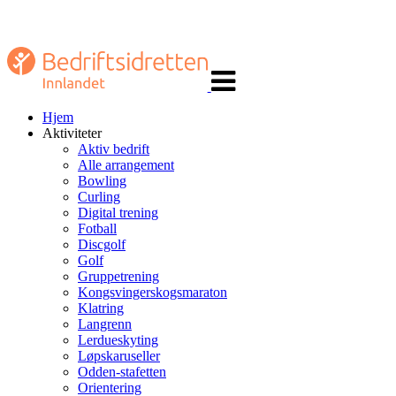
Veksle
navigasjon
Hjem
Aktiviteter
Aktiv bedrift
Alle arrangement
Bowling
Curling
Digital trening
Fotball
Discgolf
Golf
Gruppetrening
Kongsvingerskogsmaraton
Klatring
Langrenn
Lerdueskyting
Løpskaruseller
Odden-stafetten
Orientering