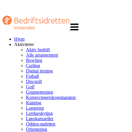
Veksle
navigasjon
Hjem
Aktiviteter
Aktiv bedrift
Alle arrangement
Bowling
Curling
Digital trening
Fotball
Discgolf
Golf
Gruppetrening
Kongsvingerskogsmaraton
Klatring
Langrenn
Lerdueskyting
Løpskaruseller
Odden-stafetten
Orientering