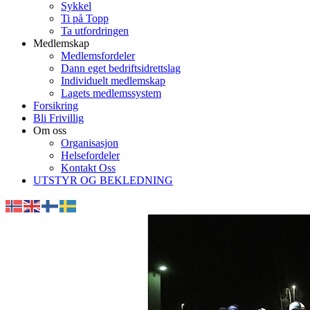
Sykkel
Ti på Topp
Ta utfordringen
Medlemskap
Medlemsfordeler
Dann eget bedriftsidrettslag
Individuelt medlemskap
Lagets medlemssystem
Forsikring
Bli Frivillig
Om oss
Organisasjon
Helsefordeler
Kontakt Oss
UTSTYR OG BEKLEDNING