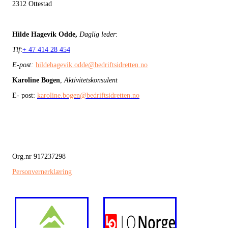
2312 Ottestad
Hilde Hagevik Odde,
Daglig leder
:
Tlf
:
+ 47 414 28 454
E-post:
hildehagevik.odde@bedriftsidretten.no
Karoline Bogen
,
Aktivitetskonsulent
E- post:
karoline.bogen@bedriftsidretten.no
Org.nr 917237298
Personvernerklæring