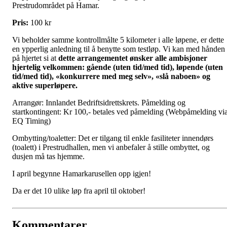
Prestrudområdet på Hamar.
Pris:
100 kr
Vi beholder samme kontrollmålte 5 kilometer i alle løpene, er dette
en ypperlig anledning til å benytte som testløp. Vi kan med hånden
på hjertet si at
dette arrangementet ønsker alle ambisjoner
hjertelig velkommen: gående (uten tid/med tid), løpende (uten
tid/med tid), «konkurrere med meg selv», «slå naboen» og
aktive superløpere.
Arrangør: Innlandet Bedriftsidrettskrets. Påmelding og
startkontingent: Kr 100,- betales ved påmelding (Webpåmelding vi
EQ Timing)
Ombytting/toaletter: Det er tilgang til enkle fasiliteter innendørs
(toalett) i Prestrudhallen, men vi anbefaler å stille ombyttet, og
dusjen må tas hjemme.
I april begynne Hamarkarusellen opp igjen!
Da er det 10 ulike løp fra april til oktober!
Kommentarer