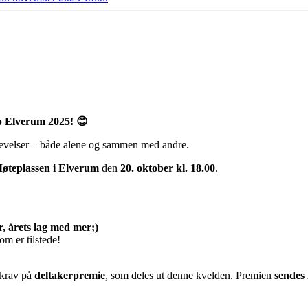
pp Elverum 2025! 😊
levelser – både alene og sammen med andre.
øteplassen i Elverum
den
20. oktober kl. 18.00
.
er, årets lag med mer;)
om er tilstede!
 krav på
deltakerpremie
, som deles ut denne kvelden. Premien
sendes 