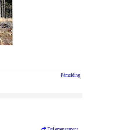
Påmelding
Del arrangement