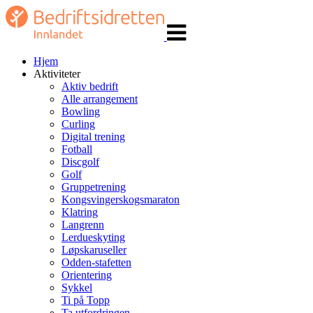
Veksle
navigasjon
Hjem
Aktiviteter
Aktiv bedrift
Alle arrangement
Bowling
Curling
Digital trening
Fotball
Discgolf
Golf
Gruppetrening
Kongsvingerskogsmaraton
Klatring
Langrenn
Lerdueskyting
Løpskaruseller
Odden-stafetten
Orientering
Sykkel
Ti på Topp
Ta utfordringen