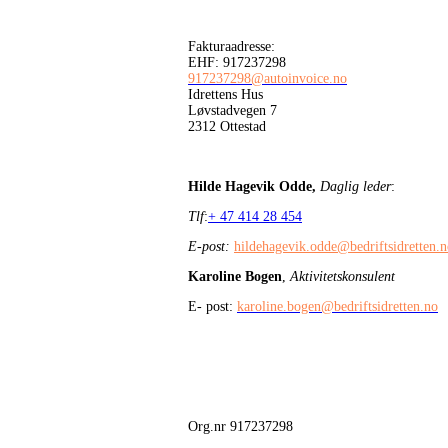
Fakturaadresse:
EHF: 917237298
917237298@autoinvoice.no
Idrettens Hus
Løvstadvegen 7
2312 Ottestad
Hilde Hagevik Odde,
Daglig leder
:
Tlf
:
+ 47 414 28 454
E-post:
hildehagevik.odde@bedriftsidretten.
Karoline Bogen
,
Aktivitetskonsulent
E- post:
karoline.bogen@bedriftsidretten.no
Org.nr 917237298