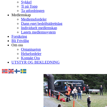
Sykkel
Ti på Topp
Ta utfordringen
Medlemskap
Medlemsfordeler
Dann eget bedriftsidrettslag
Individuelt medlemskap
Lagets medlemssystem
Forsikring
Bli Frivillig
Om oss
Organisasjon
Helsefordeler
Kontakt Oss
UTSTYR OG BEKLEDNING