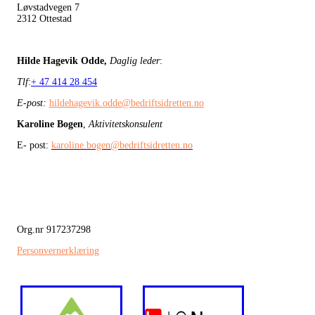
Løvstadvegen 7
2312 Ottestad
Hilde Hagevik Odde,
Daglig leder
:
Tlf
:
+ 47 414 28 454
E-post:
hildehagevik.odde@bedriftsidretten.no
Karoline Bogen
,
Aktivitetskonsulent
E- post:
karoline.bogen@bedriftsidretten.no
Org.nr 917237298
Personvernerklæring