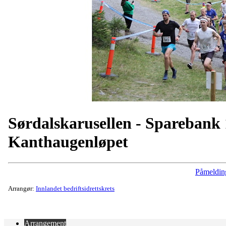
Sørdalskarusellen - Sparebank 
Kanthaugenløpet
Påmeldin
Arrangør:
Innlandet bedriftsidrettskrets
Arrangement