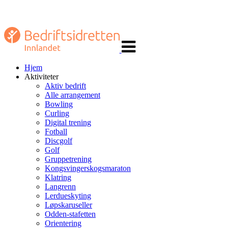
Veksle
navigasjon
Hjem
Aktiviteter
Aktiv bedrift
Alle arrangement
Bowling
Curling
Digital trening
Fotball
Discgolf
Golf
Gruppetrening
Kongsvingerskogsmaraton
Klatring
Langrenn
Lerdueskyting
Løpskaruseller
Odden-stafetten
Orientering