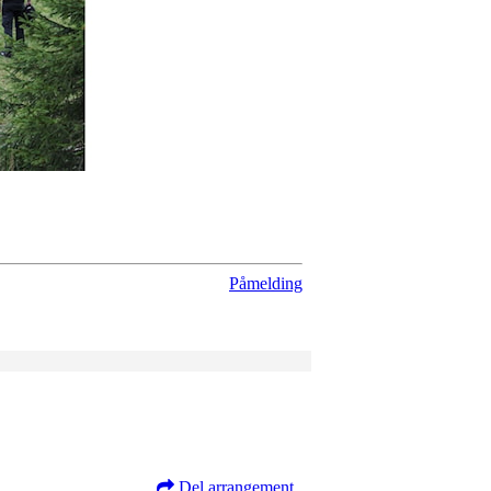
Påmelding
Del arrangement