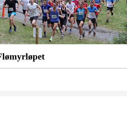
Flømyrløpet