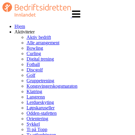
Veksle
navigasjon
Hjem
Aktiviteter
Aktiv bedrift
Alle arrangement
Bowling
Curling
Digital trening
Fotball
Discgolf
Golf
Gruppetrening
Kongsvingerskogsmaraton
Klatring
Langrenn
Lerdueskyting
Løpskaruseller
Odden-stafetten
Orientering
Sykkel
Ti på Topp
Ta utfordringen