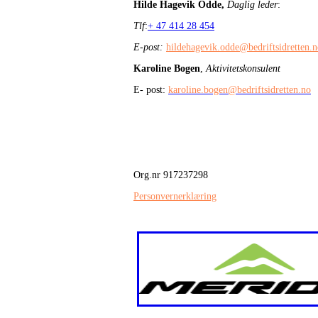
Hilde Hagevik Odde,
Daglig leder
:
Tlf
:
+ 47 414 28 454
E-post:
hildehagevik.odde@bedriftsidretten.
Karoline Bogen
,
Aktivitetskonsulent
E- post:
karoline.bogen@bedriftsidretten.no
Org.nr 917237298
Personvernerklæring