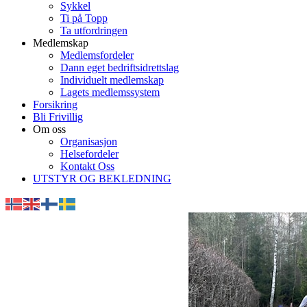
Sykkel
Ti på Topp
Ta utfordringen
Medlemskap
Medlemsfordeler
Dann eget bedriftsidrettslag
Individuelt medlemskap
Lagets medlemssystem
Forsikring
Bli Frivillig
Om oss
Organisasjon
Helsefordeler
Kontakt Oss
UTSTYR OG BEKLEDNING