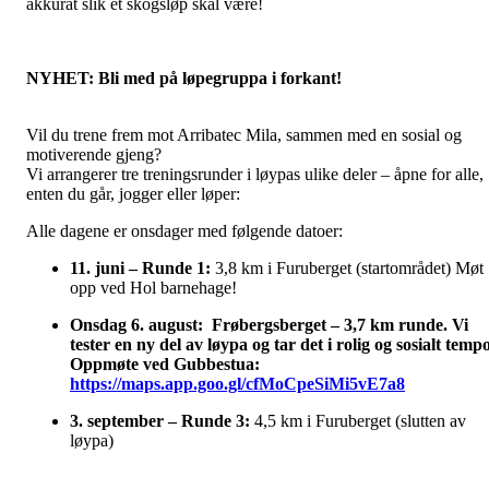
akkurat slik et skogsløp skal være!
NYHET: Bli med på løpegruppa i forkant!
Vil du trene frem mot Arribatec Mila, sammen med en sosial og
motiverende gjeng?
Vi arrangerer tre treningsrunder i løypas ulike deler – åpne for alle,
enten du går, jogger eller løper:
Alle dagene er onsdager med følgende datoer:
11. juni – Runde 1:
3,8 km i Furuberget (startområdet) Møt
opp ved Hol barnehage!
Onsdag 6. august: Frøbergsberget – 3,7 km runde. Vi
tester en ny del av løypa og tar det i rolig og sosialt tempo
Oppmøte ved Gubbestua:
https://maps.app.goo.gl/cfMoCpeSiMi5vE7a8
3. september – Runde 3:
4,5 km i Furuberget (slutten av
løypa)