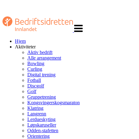
Veksle
navigasjon
Hjem
Aktiviteter
Aktiv bedrift
Alle arrangement
Bowling
Curling
Digital trening
Fotball
Discgolf
Golf
Gruppetrening
Kongsvingerskogsmaraton
Klatring
Langrenn
Lerdueskyting
Løpskaruseller
Odden-stafetten
Orientering