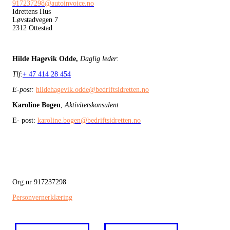
917237298@autoinvoice.no
Idrettens Hus
Løvstadvegen 7
2312 Ottestad
Hilde Hagevik Odde,
Daglig leder
:
Tlf
:
+ 47 414 28 454
E-post:
hildehagevik.odde@bedriftsidretten.no
Karoline Bogen
,
Aktivitetskonsulent
E- post:
karoline.bogen@bedriftsidretten.no
Org.nr 917237298
Personvernerklæring