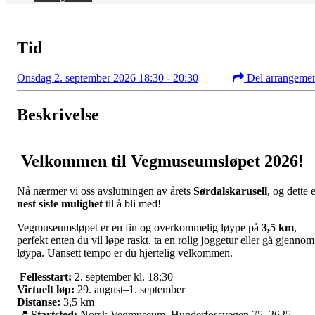
Tid
Onsdag 2. september 2026 18:30 - 20:30
Del arrangeme
Beskrivelse
Velkommen til Vegmuseumsløpet 2026!
Nå nærmer vi oss avslutningen av årets
Sørdalskarusell
, og dette 
nest siste mulighet
til å bli med!
Vegmuseumsløpet er en fin og overkommelig løype på
3,5 km
,
perfekt enten du vil løpe raskt, ta en rolig joggetur eller gå gjennom
løypa. Uansett tempo er du hjertelig velkommen.
Fellesstart:
2. september kl. 18:30
Virtuelt løp:
29. august–1. september
Distanse:
3,5 km
📍
Startsted:
Norsk Vegmuseum, Hunderfossvegen 75, 2625