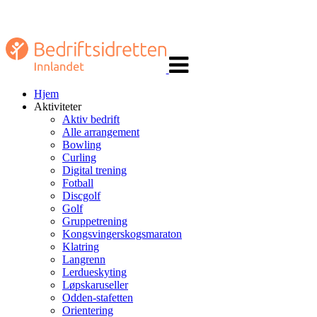
Veksle
navigasjon
Hjem
Aktiviteter
Aktiv bedrift
Alle arrangement
Bowling
Curling
Digital trening
Fotball
Discgolf
Golf
Gruppetrening
Kongsvingerskogsmaraton
Klatring
Langrenn
Lerdueskyting
Løpskaruseller
Odden-stafetten
Orientering