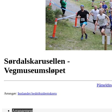
Sørdalskarusellen -
Vegmuseumsløpet
Påmeldin
Arrangør:
Innlandet bedriftsidrettskrets
Arrangement