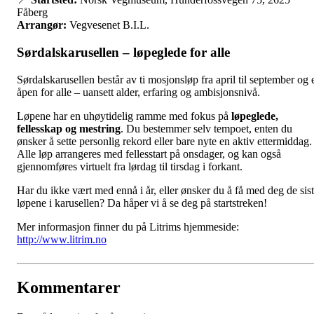
Fåberg
Arrangør:
Vegvesenet B.I.L.
Sørdalskarusellen – løpeglede for alle
Sørdalskarusellen består av ti mosjonsløp fra april til september og 
åpen for alle – uansett alder, erfaring og ambisjonsnivå.
Løpene har en uhøytidelig ramme med fokus på
løpeglede,
fellesskap og mestring
. Du bestemmer selv tempoet, enten du
ønsker å sette personlig rekord eller bare nyte en aktiv ettermiddag.
Alle løp arrangeres med fellesstart på onsdager, og kan også
gjennomføres virtuelt fra lørdag til tirsdag i forkant.
Har du ikke vært med ennå i år, eller ønsker du å få med deg de sis
løpene i karusellen? Da håper vi å se deg på startstreken!
Mer informasjon finner du på Litrims hjemmeside:
http://www.litrim.no
Kommentarer