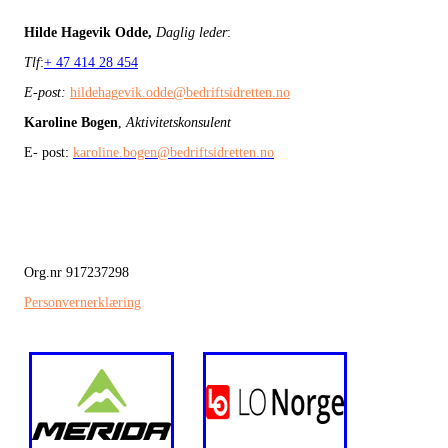
Hilde Hagevik Odde,
Daglig leder
:
Tlf
:
+ 47 414 28 454
E-post:
hildehagevik.odde@bedriftsidretten.no
Karoline Bogen
,
Aktivitetskonsulent
E- post:
karoline.bogen@bedriftsidretten.no
Org.nr 917237298
Personvernerklæring