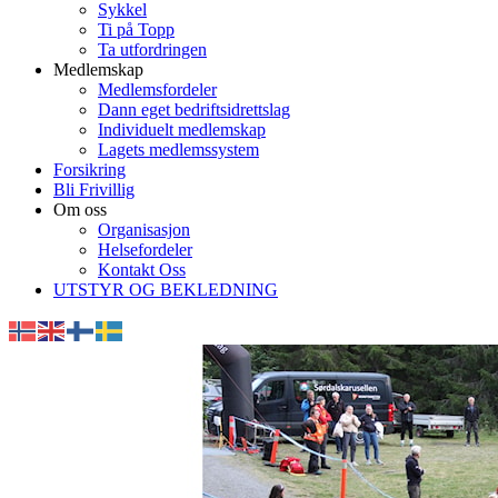
Sykkel
Ti på Topp
Ta utfordringen
Medlemskap
Medlemsfordeler
Dann eget bedriftsidrettslag
Individuelt medlemskap
Lagets medlemssystem
Forsikring
Bli Frivillig
Om oss
Organisasjon
Helsefordeler
Kontakt Oss
UTSTYR OG BEKLEDNING