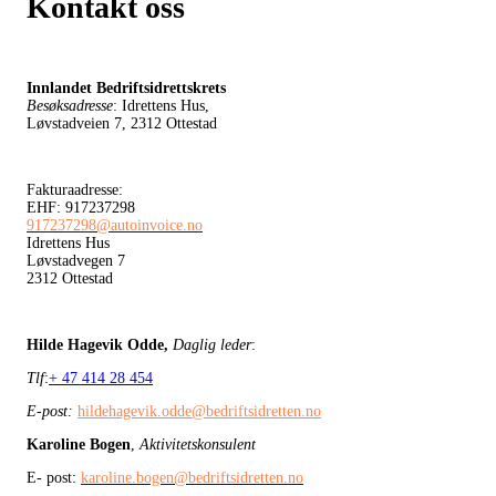
Kontakt oss
Innlandet Bedriftsidrettskrets
Besøksadresse
: Idrettens Hus,
Løvstadveien 7, 2312 Ottestad
Fakturaadresse:
EHF: 917237298
917237298@autoinvoice.no
Idrettens Hus
Løvstadvegen 7
2312 Ottestad
Hilde Hagevik Odde,
Daglig leder
:
Tlf
:
+ 47 414 28 454
E-post:
hildehagevik.odde@bedriftsidretten.no
Karoline Bogen
,
Aktivitetskonsulent
E- post:
karoline.bogen@bedriftsidretten.no