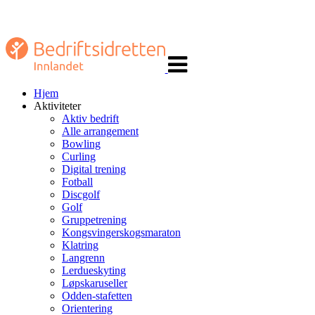
Veksle
navigasjon
Hjem
Aktiviteter
Aktiv bedrift
Alle arrangement
Bowling
Curling
Digital trening
Fotball
Discgolf
Golf
Gruppetrening
Kongsvingerskogsmaraton
Klatring
Langrenn
Lerdueskyting
Løpskaruseller
Odden-stafetten
Orientering