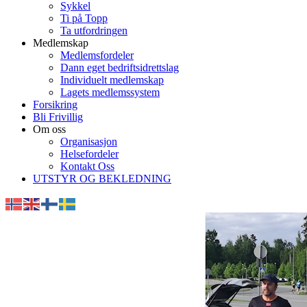
Sykkel
Ti på Topp
Ta utfordringen
Medlemskap
Medlemsfordeler
Dann eget bedriftsidrettslag
Individuelt medlemskap
Lagets medlemssystem
Forsikring
Bli Frivillig
Om oss
Organisasjon
Helsefordeler
Kontakt Oss
UTSTYR OG BEKLEDNING