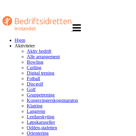
Veksle
navigasjon
Hjem
Aktiviteter
Aktiv bedrift
Alle arrangement
Bowling
Curling
Digital trening
Fotball
Discgolf
Golf
Gruppetrening
Kongsvingerskogsmaraton
Klatring
Langrenn
Lerdueskyting
Løpskaruseller
Odden-stafetten
Orientering