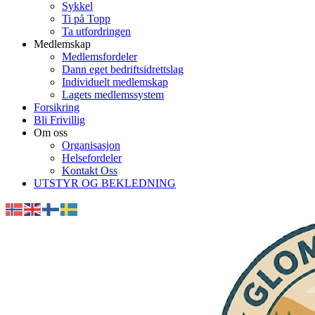
Sykkel
Ti på Topp
Ta utfordringen
Medlemskap
Medlemsfordeler
Dann eget bedriftsidrettslag
Individuelt medlemskap
Lagets medlemssystem
Forsikring
Bli Frivillig
Om oss
Organisasjon
Helsefordeler
Kontakt Oss
UTSTYR OG BEKLEDNING