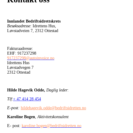
Innlandet Bedriftsidrettskrets
Besøksadresse
: Idrettens Hus,
Løvstadveien 7, 2312 Ottestad
Fakturaadresse:
EHF: 917237298
917237298@autoinvoice.no
Idrettens Hus
Løvstadvegen 7
2312 Ottestad
Hilde Hagevik Odde,
Daglig leder
:
Tlf
:
+ 47 414 28 454
E-post:
hildehagevik.odde@bedriftsidretten.no
Karoline Bogen
,
Aktivitetskonsulent
E- post:
karoline.bogen@bedriftsidretten.no