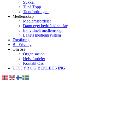
Sykkel
Ti på Topp
Ta utfordringen
Medlemskap
Medlemsfordeler
Dann eget bedriftsidrettslag
Individuelt medlemskap
Lagets medlemssystem
Forsikring
Bli Frivillig
Om oss
Organisasjon
Helsefordeler
Kontakt Oss
UTSTYR OG BEKLEDNING