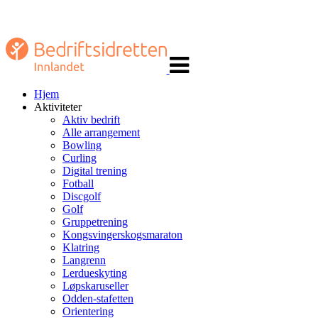
Veksle
navigasjon
Hjem
Aktiviteter
Aktiv bedrift
Alle arrangement
Bowling
Curling
Digital trening
Fotball
Discgolf
Golf
Gruppetrening
Kongsvingerskogsmaraton
Klatring
Langrenn
Lerdueskyting
Løpskaruseller
Odden-stafetten
Orientering