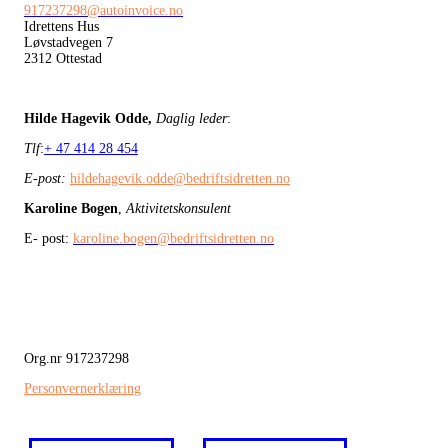
917237298@autoinvoice.no
Idrettens Hus
Løvstadvegen 7
2312 Ottestad
Hilde Hagevik Odde,
Daglig leder
:
Tlf
:
+ 47 414 28 454
E-post:
hildehagevik.odde@bedriftsidretten.no
Karoline Bogen
,
Aktivitetskonsulent
E- post:
karoline.bogen@bedriftsidretten.no
Org.nr 917237298
Personvernerklæring