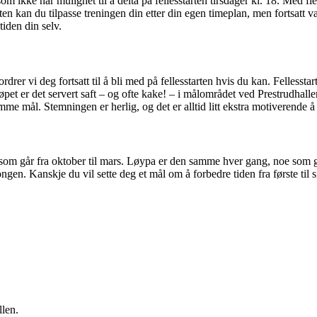
som ikke har mulighet til å delta på fellesstarten tirsdager kl. 18. Med fl
ten kan du tilpasse treningen din etter din egen timeplan, men fortsatt
tiden din selv.
fordrer vi deg fortsatt til å bli med på fellesstarten hvis du kan. Felless
 løpet er det servert saft – og ofte kake! – i målområdet ved Prestrudhall
mme mål. Stemningen er herlig, og det er alltid litt ekstra motiverende
 som går fra oktober til mars. Løypa er den samme hver gang, noe som g
n. Kanskje du vil sette deg et mål om å forbedre tiden fra første til s
llen.