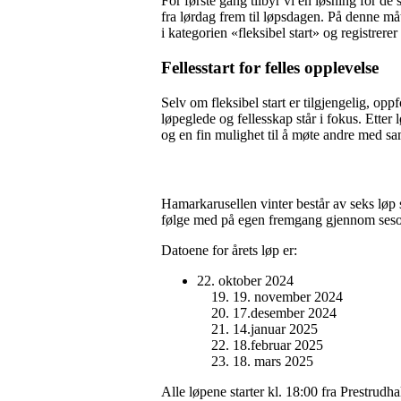
For første gang tilbyr vi en løsning for de 
fra lørdag frem til løpsdagen. På denne må
i kategorien «fleksibel start» og registrerer 
Fellesstart for felles opplevelse
Selv om fleksibel start er tilgjengelig, opp
løpeglede og fellesskap står i fokus. Etter
og en fin mulighet til å møte andre med sa
Hamarkarusellen vinter består av seks løp
følge med på egen fremgang gjennom sesonge
Datoene for årets løp er:
22. oktober 2024
19. november 2024
17.desember 2024
14.januar 2025
18.februar 2025
18. mars 2025
Alle løpene starter kl. 18:00 fra Prestrudha