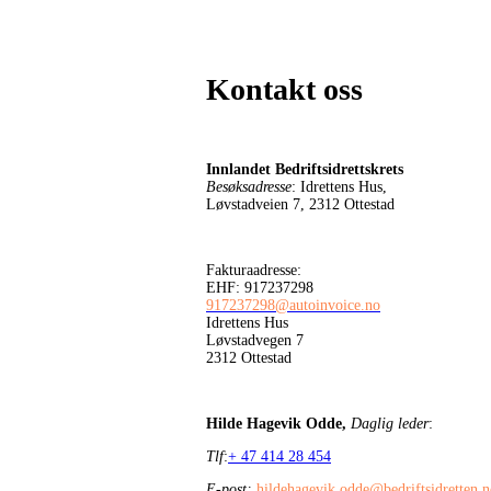
Kontakt oss
Innlandet Bedriftsidrettskrets
Besøksadresse
: Idrettens Hus,
Løvstadveien 7, 2312 Ottestad
Fakturaadresse:
EHF: 917237298
917237298@autoinvoice.no
Idrettens Hus
Løvstadvegen 7
2312 Ottestad
Hilde Hagevik Odde,
Daglig leder
:
Tlf
:
+ 47 414 28 454
E-post:
hildehagevik.odde@bedriftsidretten.