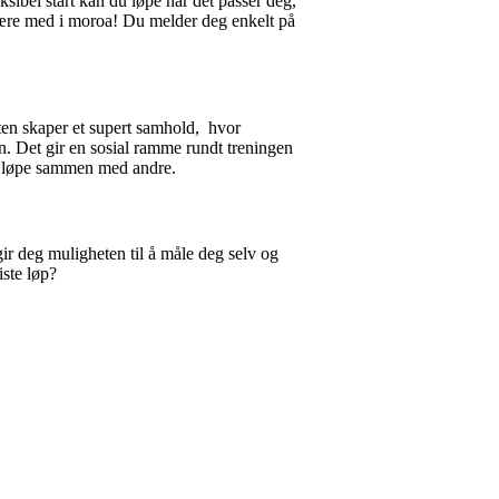
eksibel start kan du løpe når det passer deg,
 være med i moroa! Du melder deg enkelt på
tarten skaper et supert samhold, hvor
en. Det gir en sosial ramme rundt treningen
 å løpe sammen med andre.
ir deg muligheten til å måle deg selv og
iste løp?