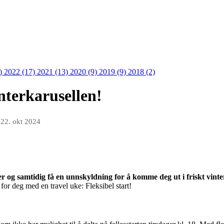
3)
2022 (17)
2021 (13)
2020 (9)
2019 (9)
2018 (2)
interkarusellen!
n
22. okt 2024
ter og samtidig få en unnskyldning for å komme deg ut i friskt vint
 for deg med en travel uke: Fleksibel start!