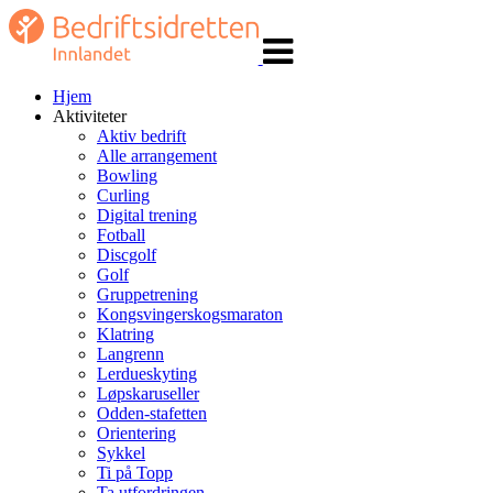
Veksle
navigasjon
Hjem
Aktiviteter
Aktiv bedrift
Alle arrangement
Bowling
Curling
Digital trening
Fotball
Discgolf
Golf
Gruppetrening
Kongsvingerskogsmaraton
Klatring
Langrenn
Lerdueskyting
Løpskaruseller
Odden-stafetten
Orientering
Sykkel
Ti på Topp
Ta utfordringen