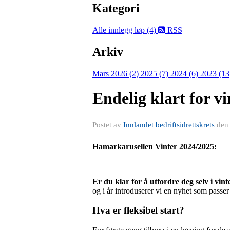
Kategori
Alle innlegg
løp (4)
RSS
Arkiv
Mars 2026 (2)
2025 (7)
2024 (6)
2023 (1
Endelig klart for v
Postet av
Innlandet bedriftsidrettskrets
de
Hamarkarusellen Vinter 2024/2025:
Er du klar for å utfordre deg selv i vin
og i år introduserer vi en nyhet som passer
Hva er fleksibel start?