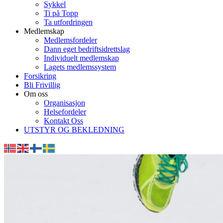
Sykkel
Ti på Topp
Ta utfordringen
Medlemskap
Medlemsfordeler
Dann eget bedriftsidrettslag
Individuelt medlemskap
Lagets medlemssystem
Forsikring
Bli Frivillig
Om oss
Organisasjon
Helsefordeler
Kontakt Oss
UTSTYR OG BEKLEDNING