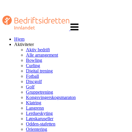
Veksle
navigasjon
Hjem
Aktiviteter
Aktiv bedrift
Alle arrangement
Bowling
Curling
Digital trening
Fotball
Discgolf
Golf
Gruppetrening
Kongsvingerskogsmaraton
Klatring
Langrenn
Lerdueskyting
Løpskaruseller
Odden-stafetten
Orientering