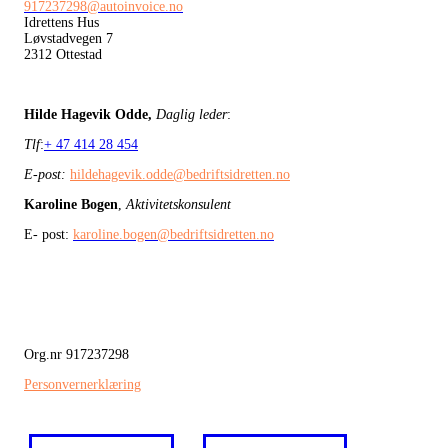
917237298@autoinvoice.no
Idrettens Hus
Løvstadvegen 7
2312 Ottestad
Hilde Hagevik Odde,
Daglig leder
:
Tlf
:
+ 47 414 28 454
E-post:
hildehagevik.odde@bedriftsidretten.no
Karoline Bogen
,
Aktivitetskonsulent
E- post:
karoline.bogen@bedriftsidretten.no
Org.nr 917237298
Personvernerklæring